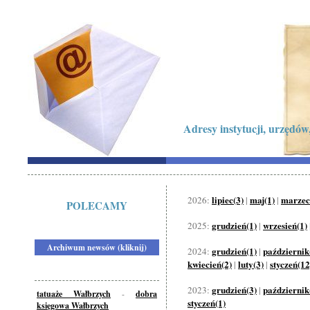
Adresy instytucji, urzędów,
lipiec(3)
maj(1)
marzec
2026:
|
|
POLECAMY
grudzień(1)
wrzesień(1)
2025:
|
Archiwum newsów (kliknij)
grudzień(1)
październik
2024:
|
kwiecień(2)
luty(3)
styczeń(12
|
|
grudzień(3)
październik
2023:
|
tatuaże Wałbrzych
-
dobra
styczeń(1)
księgowa Wałbrzych