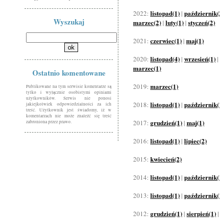
listopad(1)
październik(
2022:
|
Wyszukaj
marzec(2)
luty(1)
styczeń(2)
|
|
czerwiec(1)
maj(1)
2021:
|
listopad(4)
wrzesień(1)
2020:
|
|
marzec(1)
Ostatnio komentowane
marzec(1)
2019:
Publikowane na tym serwisie komentarze są
tylko i wyłącznie osobistymi opiniami
użytkowników. Serwis nie ponosi
listopad(1)
październik(
2018:
|
jakiejkolwiek odpowiedzialności za ich
treść. Użytkownik jest świadomy, iż w
komentarzach nie może znaleźć się treść
grudzień(1)
maj(1)
2017:
|
zabroniona przez prawo.
listopad(1)
lipiec(2)
2016:
|
kwiecień(2)
2015:
listopad(1)
październik(
2014:
|
listopad(1)
październik(
2013:
|
grudzień(1)
sierpień(1)
2012:
|