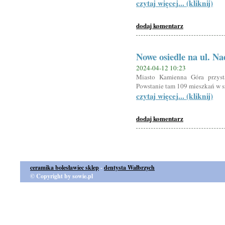
czytaj więcej... (kliknij)
dodaj komentarz
Nowe osiedle na ul. N
2024-04-12 10:23
Miasto Kamienna Góra przyst
Powstanie tam 109 mieszkań w s
czytaj więcej... (kliknij)
dodaj komentarz
ceramika bolesławiec sklep
-
dentysta Wałbrzych
© Copyright by sowie.pl