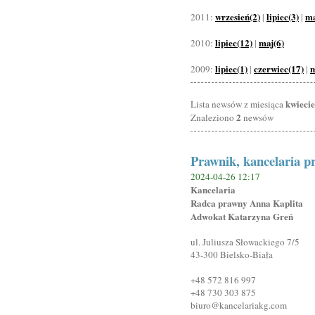
wrzesień(2)
lipiec(3)
ma
2011:
|
|
lipiec(12)
maj(6)
2010:
|
lipiec(1)
czerwiec(17)
m
2009:
|
|
kwieci
Lista newsów z miesiąca
2
Znaleziono
newsów
Prawnik, kancelaria p
2024-04-26 12:17
Kancelaria
Radca prawny Anna Kaplita
Adwokat Katarzyna Greń
ul. Juliusza Słowackiego 7/5
43-300 Bielsko-Biała
+48 572 816 997
+48 730 303 875
biuro@kancelariakg.com