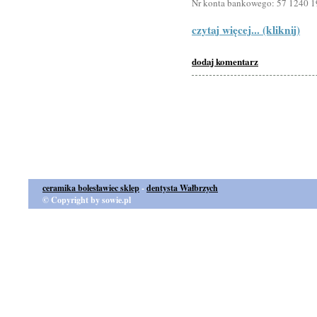
Nr konta bankowego: 57 1240 
czytaj więcej... (kliknij)
dodaj komentarz
ceramika bolesławiec sklep
-
dentysta Wałbrzych
© Copyright by sowie.pl