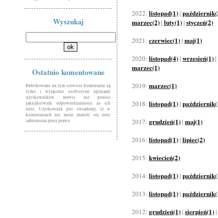
listopad(1)
październik(
2022:
|
Wyszukaj
marzec(2)
luty(1)
styczeń(2)
|
|
czerwiec(1)
maj(1)
2021:
|
listopad(4)
wrzesień(1)
2020:
|
|
marzec(1)
Ostatnio komentowane
marzec(1)
2019:
Publikowane na tym serwisie komentarze są
tylko i wyłącznie osobistymi opiniami
użytkowników. Serwis nie ponosi
listopad(1)
październik(
2018:
|
jakiejkolwiek odpowiedzialności za ich
treść. Użytkownik jest świadomy, iż w
komentarzach nie może znaleźć się treść
grudzień(1)
maj(1)
2017:
|
zabroniona przez prawo.
listopad(1)
lipiec(2)
2016:
|
kwiecień(2)
2015:
listopad(1)
październik(
2014:
|
listopad(1)
październik(
2013:
|
grudzień(1)
sierpień(1)
2012:
|