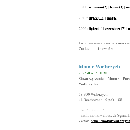
wrzesień(2)
lipiec(3)
ma
2011:
|
|
lipiec(12)
maj(6)
2010:
|
lipiec(1)
czerwiec(17)
m
2009:
|
|
marzec
Lista newsów z miesiąca
1
Znaleziono
newsów
Monar Wałbrzych
2025-03-12 10:30
Stowarzyszenie Monar Pora
Wałbrzych
u
58-300 Wałbrzych
ul. Beethovena 10 pok. 108
- tel. 530633334
- mail: monar.walbrzych@gmail
https://monar.walbrzych
- www: