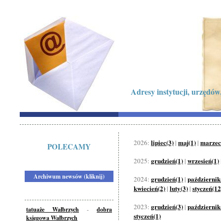
Adresy instytucji, urzędów,
lipiec(3)
maj(1)
marzec
2026:
|
|
POLECAMY
grudzień(1)
wrzesień(1)
2025:
|
Archiwum newsów (kliknij)
grudzień(1)
październik
2024:
|
kwiecień(2)
luty(3)
styczeń(12
|
|
grudzień(3)
październik
2023:
|
tatuaże Wałbrzych
-
dobra
styczeń(1)
księgowa Wałbrzych