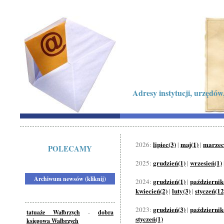
Adresy instytucji, urzędów,
lipiec(3)
maj(1)
marzec
2026:
|
|
POLECAMY
grudzień(1)
wrzesień(1)
2025:
|
Archiwum newsów (kliknij)
grudzień(1)
październik
2024:
|
kwiecień(2)
luty(3)
styczeń(12
|
|
grudzień(3)
październik
2023:
|
tatuaże Wałbrzych
-
dobra
styczeń(1)
księgowa Wałbrzych