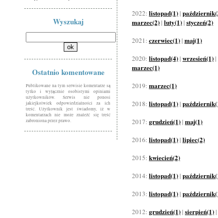
listopad(1)
październik(
2022:
|
Wyszukaj
marzec(2)
luty(1)
styczeń(2)
|
|
czerwiec(1)
maj(1)
2021:
|
listopad(4)
wrzesień(1)
2020:
|
|
marzec(1)
Ostatnio komentowane
marzec(1)
2019:
Publikowane na tym serwisie komentarze są
tylko i wyłącznie osobistymi opiniami
użytkowników. Serwis nie ponosi
listopad(1)
październik(
2018:
|
jakiejkolwiek odpowiedzialności za ich
treść. Użytkownik jest świadomy, iż w
komentarzach nie może znaleźć się treść
grudzień(1)
maj(1)
2017:
|
zabroniona przez prawo.
listopad(1)
lipiec(2)
2016:
|
kwiecień(2)
2015:
listopad(1)
październik(
2014:
|
listopad(1)
październik(
2013:
|
grudzień(1)
sierpień(1)
2012:
|