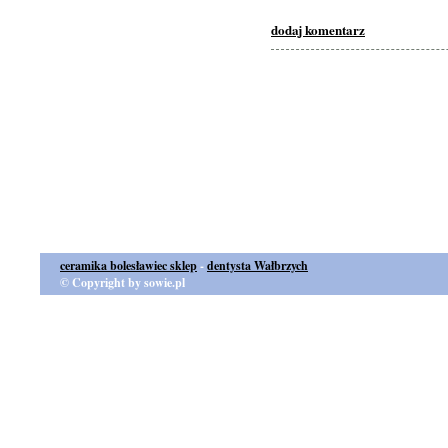
dodaj komentarz
ceramika bolesławiec sklep
-
dentysta Wałbrzych
© Copyright by sowie.pl