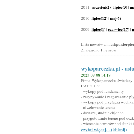
wrzesień(2)
lipiec(3)
ma
2011:
|
|
lipiec(12)
maj(6)
2010:
|
lipiec(1)
czerwiec(17)
m
2009:
|
|
sierpie
Lista newsów z miesiąca
1
Znaleziono
newsów
wykopareczka.pl - usł
2023-08-08 14:19
Firma Wykopareczka świadczy 
CAT 301.8:
- wykopy pod fundamenty
- zasypywanie i zagęszczanie p
- wykopy pod przyłącza wod. kan
- niwelowanie terenu
- drenaże, studnie chłonne
- przygotowanie terenu pod ocz
- wiercenie otworów pod słupki 
czytaj więcej... (kliknij)