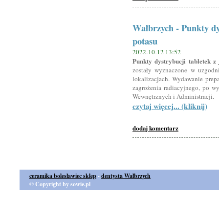
Wałbrzych - Punkty dy
potasu
2022-10-12 13:52
Punkty dystrybucji tabletek 
zostały wyznaczone w uzgodn
lokalizacjach. Wydawanie prepa
zagrożenia radiacyjnego, po wy
Wewnętrznych i Administracji.
czytaj więcej... (kliknij)
dodaj komentarz
ceramika bolesławiec sklep
-
dentysta Wałbrzych
© Copyright by sowie.pl