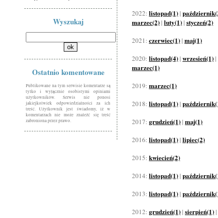
listopad(1)
październik(
2022:
|
Wyszukaj
marzec(2)
luty(1)
styczeń(2)
|
|
czerwiec(1)
maj(1)
2021:
|
listopad(4)
wrzesień(1)
2020:
|
|
marzec(1)
Ostatnio komentowane
marzec(1)
2019:
Publikowane na tym serwisie komentarze są
tylko i wyłącznie osobistymi opiniami
użytkowników. Serwis nie ponosi
listopad(1)
październik(
2018:
|
jakiejkolwiek odpowiedzialności za ich
treść. Użytkownik jest świadomy, iż w
komentarzach nie może znaleźć się treść
grudzień(1)
maj(1)
2017:
|
zabroniona przez prawo.
listopad(1)
lipiec(2)
2016:
|
kwiecień(2)
2015:
listopad(1)
październik(
2014:
|
listopad(1)
październik(
2013:
|
grudzień(1)
sierpień(1)
2012:
|