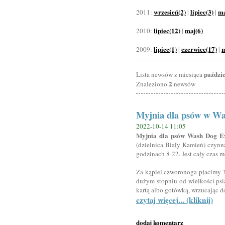
wrzesień(2)
lipiec(3)
ma
2011:
|
|
lipiec(12)
maj(6)
2010:
|
lipiec(1)
czerwiec(17)
m
2009:
|
|
paździ
Lista newsów z miesiąca
2
Znaleziono
newsów
Myjnia dla psów w Wa
2022-10-14 11:05
Myjnia dla psów Wash Dog Ex
(dzielnica Biały Kamień) czynna
godzinach 8-22. Jest cały czas 
Za kąpiel czworonoga płacimy 3
dużym stopniu od wielkości psi
kartą albo gotówką, wrzucając d
czytaj więcej... (kliknij)
dodaj komentarz