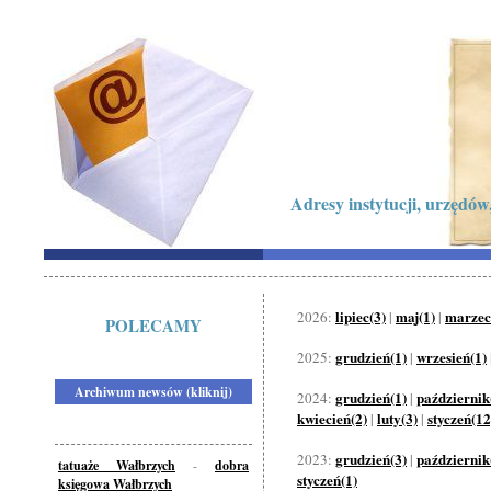
Adresy instytucji, urzędów,
lipiec(3)
maj(1)
marzec
2026:
|
|
POLECAMY
grudzień(1)
wrzesień(1)
2025:
|
Archiwum newsów (kliknij)
grudzień(1)
październik
2024:
|
kwiecień(2)
luty(3)
styczeń(12
|
|
grudzień(3)
październik
2023:
|
tatuaże Wałbrzych
-
dobra
styczeń(1)
księgowa Wałbrzych