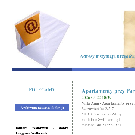
Adresy instytucji, urzędów,
POLECAMY
Apartamenty przy Pa
2026-05-22 10:39
Villa Anni - Apartamenty prz
Archiwum newsów (kliknij)
Szczawieńska 2/5-7
58-310 Szczawno-Zdrój
mail: info@villaanni.pl
telefon: +48 733567923
tatuaże Wałbrzych
-
dobra
księgowa Wałbrzych