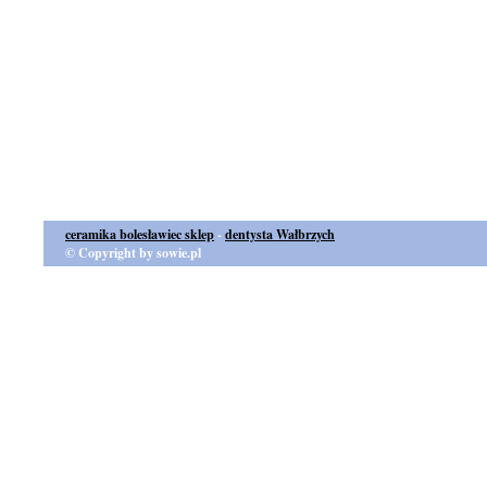
ceramika bolesławiec sklep
-
dentysta Wałbrzych
© Copyright by sowie.pl