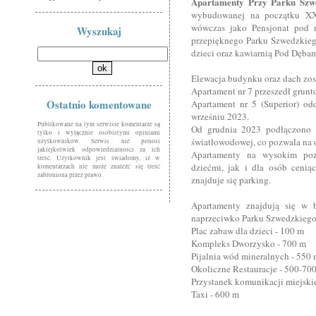
Apartamenty Przy Parku Sz
wybudowanej na początku XX 
wówczas jako Pensjonat pod n
Wyszukaj
przepięknego Parku Szwedzkie
dzieci oraz kawiarnią Pod Dębam
Elewacja budynku oraz dach zos
Apartament nr 7 przeszedł grun
Ostatnio komentowane
Apartament nr 5 (Superior) o
wrześniu 2023.
Publikowane na tym serwisie komentarze są
Od grudnia 2023 podłączono b
tylko i wyłącznie osobistymi opiniami
światłowodowej, co pozwala na o
użytkowników. Serwis nie ponosi
jakiejkolwiek odpowiedzialności za ich
Apartamenty na wysokim poz
treść. Użytkownik jest świadomy, iż w
dziećmi, jak i dla osób ceniąc
komentarzach nie może znaleźć się treść
zabroniona przez prawo.
znajduje się parking.
Apartamenty znajdują się w ba
naprzeciwko Parku Szwedzkiego
Plac zabaw dla dzieci - 100 m
Kompleks Dworzysko - 700 m
Pijalnia wód mineralnych - 550
Okoliczne Restauracje - 500-70
Przystanek komunikacji miejskie
Taxi - 600 m